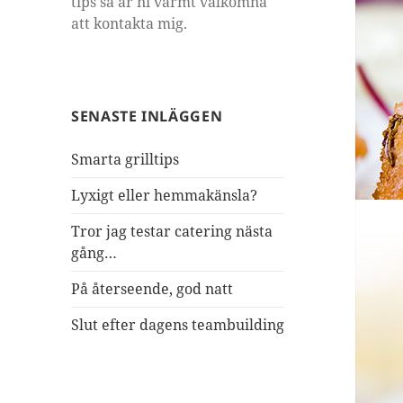
tips så är ni varmt välkomna
att kontakta mig.
SENASTE INLÄGGEN
Smarta grilltips
Lyxigt eller hemmakänsla?
Tror jag testar catering nästa
gång…
På återseende, god natt
Slut efter dagens teambuilding